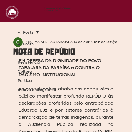
Cinema nas Aldeias Tabajara
- PROBEX UFPB
All Posts
CINEMA ALDEIAS TABAJARA
10 de abr.
2 min de leitura
All Posts
NOTA DE REPÚDIO
Notícia
EM DEFESA DA DIGNIDADE DO POVO 
Resistência
TABAJARA DA PARAÍBA e CONTRA O 
Cultura
RACISMO INSTITUCIONAL
Política
As organizações abaixo assinadas vêm a 
acervo bibliográfico
público manifestar profundo REPÚDIO às 
declarações proferidas pelo antropólogo 
Eduardo Luz e por setores contrários à 
demarcação de terras indígenas, durante 
a Audiência Pública realizada na 
Assembleia Legislativa da Paraíba (ALPB), 