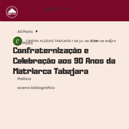
Cinema nas Aldeias Tabajara
- PROBEX UFPB
All Posts
CINEMA ALDEIAS TABAJARA
1 de jul. de 2024
1 min de leitura
All Posts
Confraternização e
Notícia
Celebração aos 90 Anos da
Resistência
Matriarca Tabajara
Cultura
Política
acervo bibliográfico