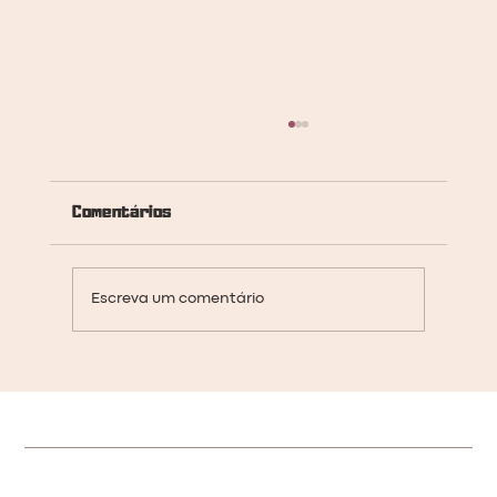
Comentários
Escreva um comentário
A importância da Unidade Básica de
Saúde Indígena para o povo
Tabajara.