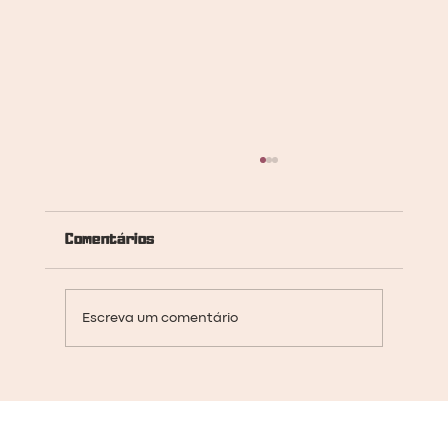
Comentários
Escreva um comentário
A importância da Unidade Básica de
Saúde Indígena para o povo
Tabajara.