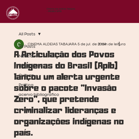
Cinema nas Aldeias Tabajara
- PROBEX UFPB
All Posts
CINEMA ALDEIAS TABAJARA
5 de jul. de 2024
2 min de leitura
All Posts
A Articulação dos Povos
Notícia
Indígenas do Brasil (Apib)
Resistência
lançou um alerta urgente
Cultura
Política
sobre o pacote "Invasão
acervo bibliográfico
Zero", que pretende
criminalizar lideranças e
organizações indígenas no
país.